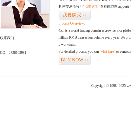
具体交易流程可
“点击这里”
查看或咨询support@
我要购买
>>
Process Overview:
4.cn is a world leading domain escrow service plat
million RMB transaction volume every year. We promi
联系我们
5 workdays.
For detailed process, you can
“visit here”
or contact
QQ：2726103981
BUY NOW
>>
Copyright © 1998 -2025 ww