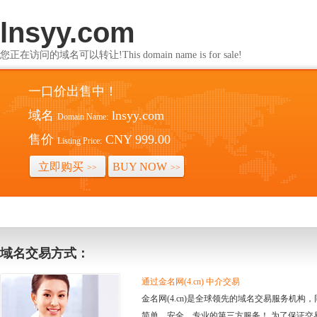
lnsyy.com
您正在访问的域名可以转让!This domain name is for sale!
一口价出售中！
域名
lnsyy.com
Domain Name:
售价
CNY 999.00
Listing Price:
立即购买
BUY NOW
>>
>>
域名交易方式：
通过金名网(4.cn) 中介交易
金名网(4.cn)是全球领先的域名交易服务机
简单、安全、专业的第三方服务！ 为了保证交